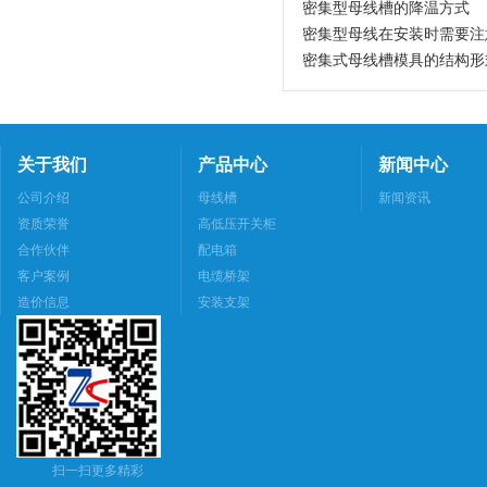
密集型母线槽的降温方式
密集型母线在安装时需要注
密集式母线槽模具的结构形
关于我们
产品中心
新闻中心
公司介绍
母线槽
新闻资讯
资质荣誉
高低压开关柜
合作伙伴
配电箱
客户案例
电缆桥架
造价信息
安装支架
扫一扫更多精彩